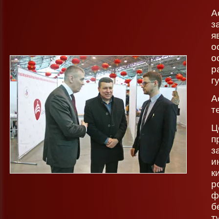
А
з
я
о
о
р
г
А
т
Ц
п
з
и
к
р
ф
б
т