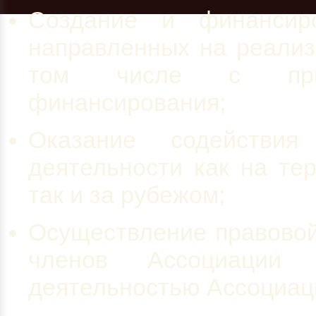
Создание и финансир
направленных на реализ
том числе с привл
финансирования;
Оказание содействи
деятельности как на те
так и за рубежом;
Осуществление правовой
членов Ассоциации
деятельностью Ассоциац